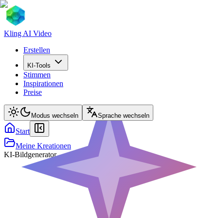
Kling AI Video
Erstellen
KI-Tools
Stimmen
Inspirationen
Preise
Modus wechseln
Sprache wechseln
Start
Meine Kreationen
KI-Bildgenerator