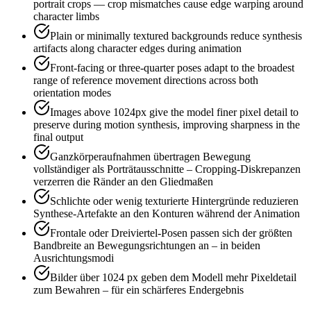
portrait crops — crop mismatches cause edge warping around
character limbs
Plain or minimally textured backgrounds reduce synthesis
artifacts along character edges during animation
Front-facing or three-quarter poses adapt to the broadest
range of reference movement directions across both
orientation modes
Images above 1024px give the model finer pixel detail to
preserve during motion synthesis, improving sharpness in the
final output
Ganzkörperaufnahmen übertragen Bewegung
vollständiger als Porträtausschnitte – Cropping-Diskrepanzen
verzerren die Ränder an den Gliedmaßen
Schlichte oder wenig texturierte Hintergründe reduzieren
Synthese-Artefakte an den Konturen während der Animation
Frontale oder Dreiviertel-Posen passen sich der größten
Bandbreite an Bewegungsrichtungen an – in beiden
Ausrichtungsmodi
Bilder über 1024 px geben dem Modell mehr Pixeldetail
zum Bewahren – für ein schärferes Endergebnis