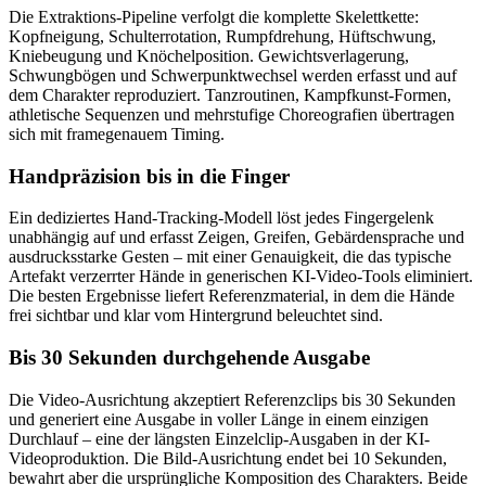
Die Extraktions-Pipeline verfolgt die komplette Skelettkette:
Kopfneigung, Schulterrotation, Rumpfdrehung, Hüftschwung,
Kniebeugung und Knöchelposition. Gewichtsverlagerung,
Schwungbögen und Schwerpunktwechsel werden erfasst und auf
dem Charakter reproduziert. Tanzroutinen, Kampfkunst-Formen,
athletische Sequenzen und mehrstufige Choreografien übertragen
sich mit framegenauem Timing.
Handpräzision bis in die Finger
Ein dediziertes Hand-Tracking-Modell löst jedes Fingergelenk
unabhängig auf und erfasst Zeigen, Greifen, Gebärdensprache und
ausdrucksstarke Gesten – mit einer Genauigkeit, die das typische
Artefakt verzerrter Hände in generischen KI-Video-Tools eliminiert.
Die besten Ergebnisse liefert Referenzmaterial, in dem die Hände
frei sichtbar und klar vom Hintergrund beleuchtet sind.
Bis 30 Sekunden durchgehende Ausgabe
Die Video-Ausrichtung akzeptiert Referenzclips bis 30 Sekunden
und generiert eine Ausgabe in voller Länge in einem einzigen
Durchlauf – eine der längsten Einzelclip-Ausgaben in der KI-
Videoproduktion. Die Bild-Ausrichtung endet bei 10 Sekunden,
bewahrt aber die ursprüngliche Komposition des Charakters. Beide