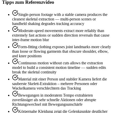
Tipps zum Referenzvideo
Single-person footage with a stable camera produces the
cleanest skeletal extraction — multi-person scenes or
handheld shaking degrades tracking accuracy
Moderate-speed movements extract more reliably than
extremely fast actions or sudden direction reversals that cause
inter-frame motion blur
Form-fitting clothing exposes joint landmarks more clearly
than loose or flowing garments that obscure shoulder, elbow,
and knee positions
Continuous motion without cuts allows the extraction
model to build a consistent motion timeline — sudden edits
break the skeletal continuity
Material mit einer Person und stabiler Kamera liefert die
sauberste Skelett-Extraktion – mehrere Personen oder
Wackelkamera verschlechtern das Tracking
Bewegungen in moderatem Tempo extrahieren
zuverlässiger als sehr schnelle Aktionen oder abrupte
Richtungswechsel mit Bewegungsunschärfe
Körpernahe Kleidung zeigt die Gelenkpunkte deutlicher