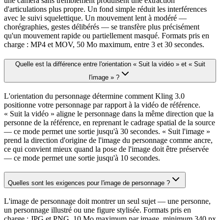
une caméra sans tremblement produisent une extraction
d'articulations plus propre. Un fond simple réduit les interférences
avec le suivi squelettique. Un mouvement lent à modéré —
chorégraphies, gestes délibérés — se transfère plus précisément
qu'un mouvement rapide ou partiellement masqué. Formats pris en
charge : MP4 et MOV, 50 Mo maximum, entre 3 et 30 secondes.
Quelle est la différence entre l'orientation « Suit la vidéo » et « Suit
l'image » ?
L'orientation du personnage détermine comment Kling 3.0
positionne votre personnage par rapport à la vidéo de référence.
« Suit la vidéo » aligne le personnage dans la même direction que la
personne de la référence, en reprenant le cadrage spatial de la source
— ce mode permet une sortie jusqu'à 30 secondes. « Suit l'image »
prend la direction d'origine de l'image du personnage comme ancre,
ce qui convient mieux quand la pose de l'image doit être préservée
— ce mode permet une sortie jusqu'à 10 secondes.
Quelles sont les exigences pour l'image de personnage ?
L'image de personnage doit montrer un seul sujet — une personne,
un personnage illustré ou une figure stylisée. Formats pris en
charge : JPG et PNG, 10 Mo maximum par image, minimum 340 px