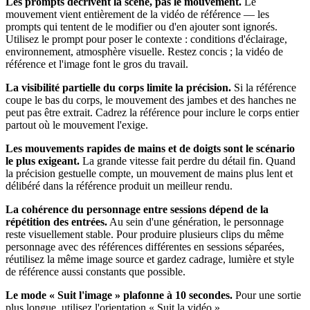
Les prompts décrivent la scène, pas le mouvement.
Le
mouvement vient entièrement de la vidéo de référence — les
prompts qui tentent de le modifier ou d'en ajouter sont ignorés.
Utilisez le prompt pour poser le contexte : conditions d'éclairage,
environnement, atmosphère visuelle. Restez concis ; la vidéo de
référence et l'image font le gros du travail.
La visibilité partielle du corps limite la précision.
Si la référence
coupe le bas du corps, le mouvement des jambes et des hanches ne
peut pas être extrait. Cadrez la référence pour inclure le corps entier
partout où le mouvement l'exige.
Les mouvements rapides de mains et de doigts sont le scénario
le plus exigeant.
La grande vitesse fait perdre du détail fin. Quand
la précision gestuelle compte, un mouvement de mains plus lent et
délibéré dans la référence produit un meilleur rendu.
La cohérence du personnage entre sessions dépend de la
répétition des entrées.
Au sein d'une génération, le personnage
reste visuellement stable. Pour produire plusieurs clips du même
personnage avec des références différentes en sessions séparées,
réutilisez la même image source et gardez cadrage, lumière et style
de référence aussi constants que possible.
Le mode « Suit l'image » plafonne à 10 secondes.
Pour une sortie
plus longue, utilisez l'orientation « Suit la vidéo ».