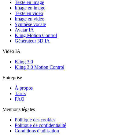
Texte en image
Image en image
Texte en vidéo
Image en vidéo
Synthèse vocale
Avatar IA
Kling Motion Control
Générateur 3D IA
Vidéo IA
Kling 3.0
Kling 3.0 Motion Control
Entreprise
À propos
Tarifs
FAQ
Mentions légales
Politique des cookies
Politique de confidentialité
Conditions d'utilisation