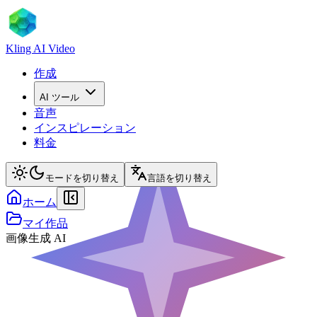
Kling AI Video
作成
AI ツール
音声
インスピレーション
料金
モードを切り替え
言語を切り替え
ホーム
マイ作品
画像生成 AI